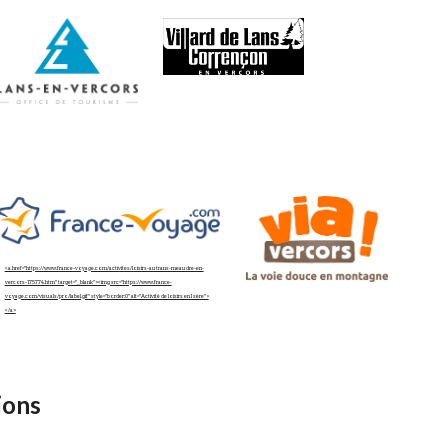
<a href="https://www.france-voyage.com/activites/loisirs-autrans-meaudre-en-
vercors-175774.htm" target="_blank"><img src="https://www.france-
voyage.com/visuals/pro/label.gif" style="border:0" alt="Activité de loisirs en Isère">
</a>
ions