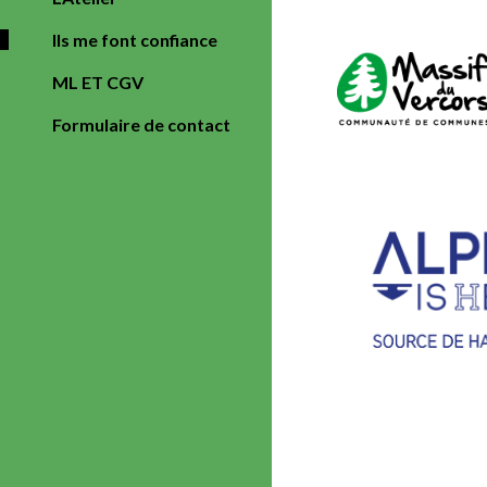
Ils me font confiance
ML ET CGV
Formulaire de contact