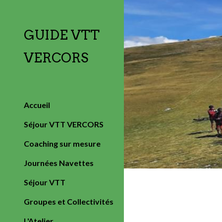
Sk
GUIDE VTT
VERCORS
Accueil
Séjour VTT VERCORS
Coaching sur mesure
Journées Navettes
Séjour VTT
Groupes et Collectivités
L'Atelier