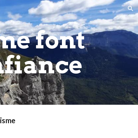
ion
 me font
nfiance
risme